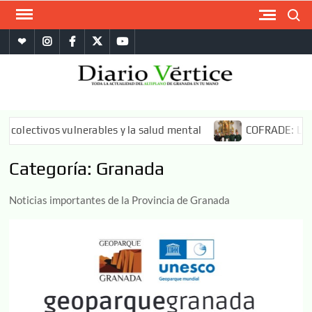
Saltar
Buscar
al
whatsapp
instagram
facebook
twitter
youtube
contenido
DIA
La
informa
VÉRT
más
s vulnerables y la salud mental
COFRADE: La Banda CCTT
compl
del
Categoría:
Granada
Altipl
Granad
Noticias importantes de la Provincia de Granada