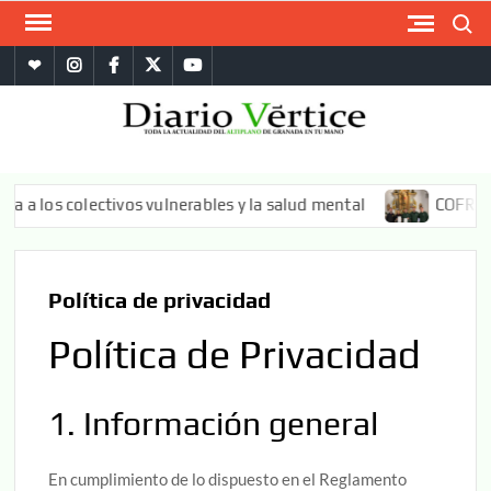
Saltar
Buscar
al
whatsapp
instagram
facebook
twitter
youtube
contenido
DIA
La
informa
VÉRT
más
s colectivos vulnerables y la salud mental
COFRADE: La 
compl
del
Altipl
Granad
Política de privacidad
Política de Privacidad
1. Información general
En cumplimiento de lo dispuesto en el Reglamento