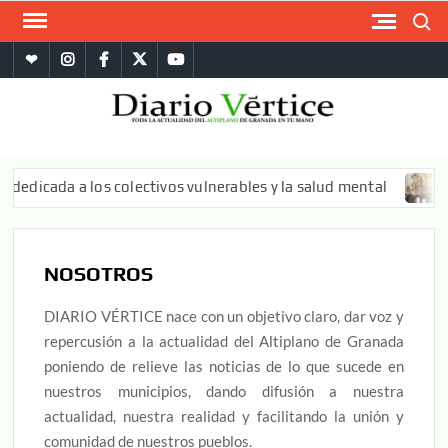
Saltar
Buscar
al
whatsapp
instagram
facebook
twitter
youtube
contenido
DIA
La
informa
VÉRT
más
dicada a los colectivos vulnerables y la salud mental
CO
compl
del
Altipl
Granad
NOSOTROS
DIARIO VÉRTICE nace con un objetivo claro, dar voz y
repercusión a la actualidad del Altiplano de Granada
poniendo de relieve las noticias de lo que sucede en
nuestros municipios, dando difusión a nuestra
actualidad, nuestra realidad y facilitando la unión y
comunidad de nuestros pueblos.