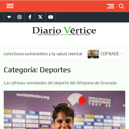
Saltar
Buscar
al
whatsapp
instagram
facebook
twitter
youtube
contenido
DIA
La
informa
VÉRT
más
rables y la salud mental
COFRADE: La Banda CCTT Nazare
compl
del
Categoría:
Deportes
Altipl
Granad
Las últimas novedades del deporte del Altiplano de Granada