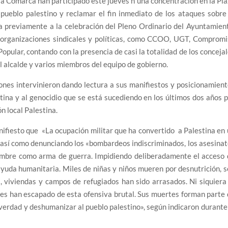
la Comarca han participado este jueves n una concentración en la Pl
ueblo palestino y reclamar el fin inmediato de los ataques sobre 
a previamente a la celebración del Pleno Ordinario del Ayuntamien
s organizaciones sindicales y políticas, como CCOO, UGT, Comprom
opular, contando con la presencia de casi la totalidad de los conceja
 alcalde y varios miembros del equipo de gobierno.
ciones intervinieron dando lectura a sus manifiestos y posicionamien
estina y al genocidio que se está sucediendo en los últimos dos años 
ón local Palestina.
fiesto que «La ocupación militar que ha convertido a Palestina en
, así como denunciando los «bombardeos indiscriminados, los asesina
hambre como arma de guerra. Impidiendo deliberadamente el acceso 
 ayuda humanitaria. Miles de niñas y niños mueren por desnutrición, 
, viviendas y campos de refugiados han sido arrasados. Ni siquiera
tes han escapado de esta ofensiva brutal. Sus muertes forman parte
 verdad y deshumanizar al pueblo palestino», según indicaron durante