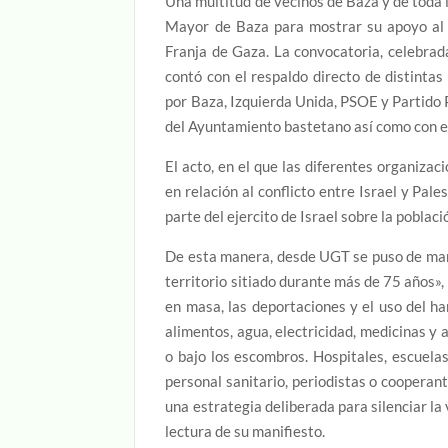
Una multitud de vecinos de Baza y de toda 
Mayor de Baza para mostrar su apoyo al p
Franja de Gaza. La convocatoria, celebrad
contó con el respaldo directo de distinta
por Baza, Izquierda Unida, PSOE y Partido P
del Ayuntamiento bastetano así como con el
El acto, en el que las diferentes organiza
en relación al conflicto entre Israel y Pal
parte del ejercito de Israel sobre la poblaci
De esta manera, desde UGT se puso de mani
territorio sitiado durante más de 75 años»
en masa, las deportaciones y el uso del 
alimentos, agua, electricidad, medicinas y
o bajo los escombros. Hospitales, escuelas
personal sanitario, periodistas o cooperan
una estrategia deliberada para silenciar la
lectura de su manifiesto.