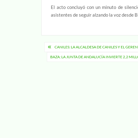
El acto concluyó con un minuto de silenc
asistentes de seguir alzando la voz desde Ba
Navegación
CANILES: LA ALCALDESA DE CANILES Y EL GERE
de
BAZA: LA JUNTA DE ANDALUCÍA INVIERTE 2,2 MI
entradas