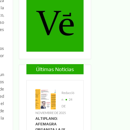
aza
la
to,
iso
les
tos
por
Últimas Noticias
 un
tos
de
Redacció
sed
n
24
 el
DE
 de
NOVIEMBRE DE 2025
 la
ALTIPLANO:
AFEMAGRA
ORGANIZA LA IX