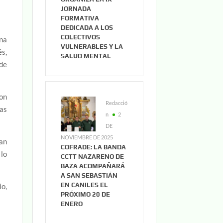
JORNADA
FORMATIVA
DEDICADA A LOS
COLECTIVOS
na
VULNERABLES Y LA
és,
SALUD MENTAL
 de
on
Redacció
las
n
2
DE
NOVIEMBRE DE 2025
han
COFRADE: LA BANDA
 lo
CCTT NAZARENO DE
BAZA ACOMPAÑARÁ
A SAN SEBASTIÁN
EN CANILES EL
io,
PRÓXIMO 20 DE
ENERO