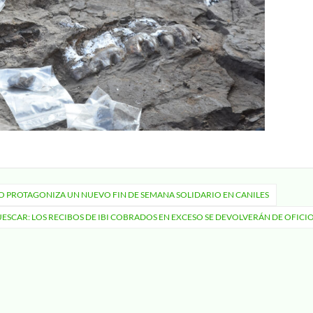
VO PROTAGONIZA UN NUEVO FIN DE SEMANA SOLIDARIO EN CANILES
ESCAR: LOS RECIBOS DE IBI COBRADOS EN EXCESO SE DEVOLVERÁN DE OFICI