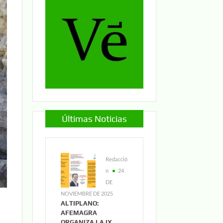
Últimas Noticias
Redacció
n
24
DE
NOVIEMBRE DE 2025
ALTIPLANO:
AFEMAGRA
ORGANIZA LA IX