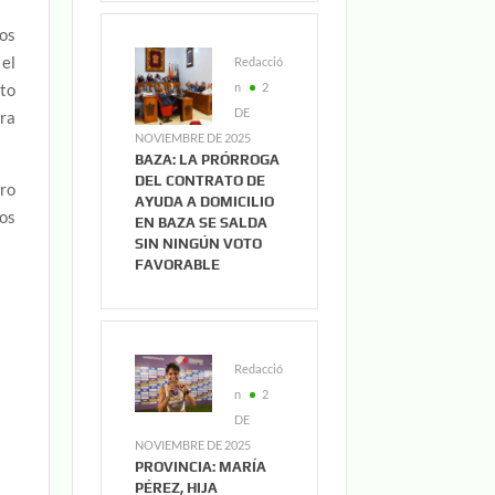
gos
 el
Redacció
n
2
to
DE
ura
NOVIEMBRE DE 2025
BAZA: LA PRÓRROGA
DEL CONTRATO DE
ero
AYUDA A DOMICILIO
tos
EN BAZA SE SALDA
SIN NINGÚN VOTO
FAVORABLE
Redacció
n
2
DE
NOVIEMBRE DE 2025
PROVINCIA: MARÍA
PÉREZ, HIJA