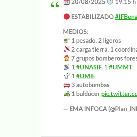
20/08/2025
19.15 h
ESTABILIZADO
#IFBen
MEDIOS:
1 pesado, 2 ligeros
2 carga tierra, 1 coordin
7 grupos bomberos fores
1
#UNASIF
, 1
#UMMT
1
#UMIF
3 autobombas
1 buldócer
pic.twitter.
— EMA INFOCA (@Plan_I