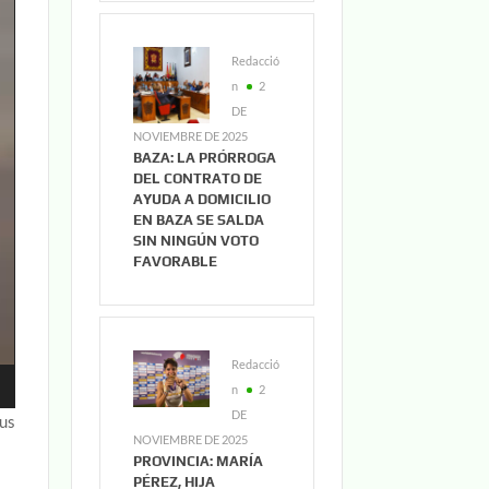
Redacció
n
2
DE
NOVIEMBRE DE 2025
BAZA: LA PRÓRROGA
DEL CONTRATO DE
AYUDA A DOMICILIO
EN BAZA SE SALDA
SIN NINGÚN VOTO
FAVORABLE
Redacció
n
2
DE
sus
NOVIEMBRE DE 2025
PROVINCIA: MARÍA
PÉREZ, HIJA