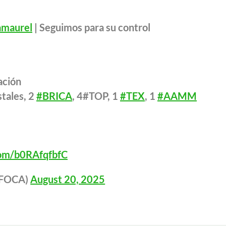
amaurel
| Seguimos para su control
ación
tales, 2
#BRICA
, 4#TOP, 1
#TEX
, 1
#AAMM
com/b0RAfqfbfC
NFOCA)
August 20, 2025