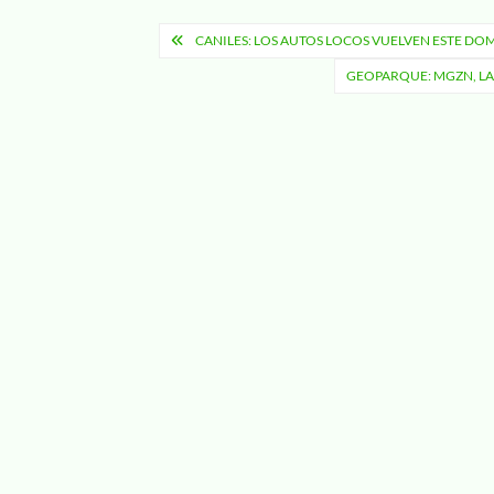
Navegación
CANILES: LOS AUTOS LOCOS VUELVEN ESTE DO
de
GEOPARQUE: MGZN, LA
entradas