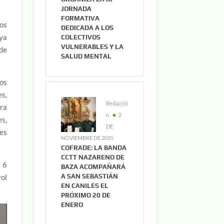
JORNADA
FORMATIVA
ros
DEDICADA A LOS
 ya
COLECTIVOS
VULNERABLES Y LA
de
SALUD MENTAL
eos
es,
Redacció
ora
n
2
es,
DE
es
NOVIEMBRE DE 2025
COFRADE: LA BANDA
CCTT NAZARENO DE
o 6
BAZA ACOMPAÑARÁ
A SAN SEBASTIÁN
rol
EN CANILES EL
PRÓXIMO 20 DE
ENERO