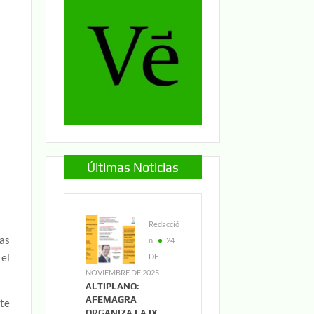
Últimas Noticias
Redacció
Las
n
24
 el
DE
NOVIEMBRE DE 2025
ALTIPLANO:
AFEMAGRA
te
ORGANIZA LA IX