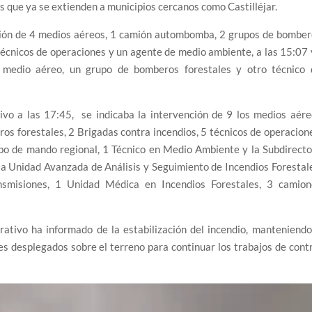
as que ya se extienden a municipios cercanos como Castilléjar.
nción de 4 medios aéreos, 1 camión autombomba, 2 grupos de bombe
 técnicos de operaciones y un agente de medio ambiente, a las 15:07
 medio aéreo, un grupo de bomberos forestales y otro técnico 
tivo a las 17:45, se indicaba la intervención de 9 los medios aér
os forestales, 2 Brigadas contra incendios, 5 técnicos de operacion
upo de mando regional, 1 Técnico en Medio Ambiente y la Subdirect
la Unidad Avanzada de Análisis y Seguimiento de Incendios Forestal
smisiones, 1 Unidad Médica en Incendios Forestales, 3 camion
ativo ha informado de la estabilización del incendio, manteniend
s desplegados sobre el terreno para continuar los trabajos de cont