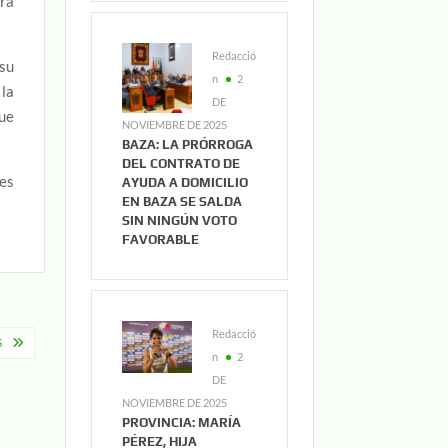
ara
Redacció
su
n
2
 la
DE
ue
NOVIEMBRE DE 2025
BAZA: LA PRÓRROGA
DEL CONTRATO DE
es
AYUDA A DOMICILIO
EN BAZA SE SALDA
SIN NINGÚN VOTO
FAVORABLE
Redacció
S
n
2
DE
NOVIEMBRE DE 2025
PROVINCIA: MARÍA
PÉREZ, HIJA