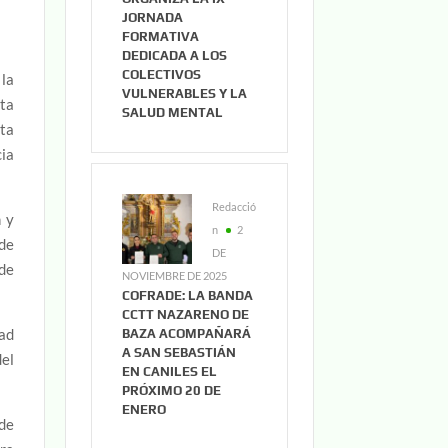
JORNADA
FORMATIVA
DEDICADA A LOS
COLECTIVOS
la
VULNERABLES Y LA
sta
SALUD MENTAL
sta
ia
Redacció
n y
n
2
de
DE
de
NOVIEMBRE DE 2025
COFRADE: LA BANDA
CCTT NAZARENO DE
dad
BAZA ACOMPAÑARÁ
A SAN SEBASTIÁN
del
EN CANILES EL
PRÓXIMO 20 DE
ENERO
 de