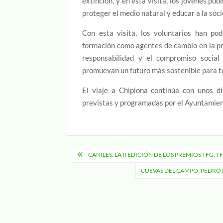
extinción, y en esta visita, los jóvenes pu
proteger el medio natural y educar a la soc
Con esta visita, los voluntarios han pod
formación como agentes de cambio en la pr
responsabilidad y el compromiso social 
promuevan un futuro más sostenible para t
El viaje a Chipiona continúa con unos d
previstas y programadas por el Ayuntamien
Navegación
CANILES: LA II EDICIÓN DE LOS PREMIOS TFG, 
de
CUEVAS DEL CAMPO: PEDRO 
entradas