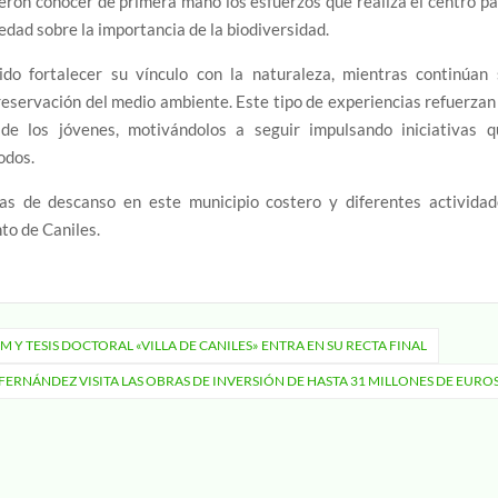
dieron conocer de primera mano los esfuerzos que realiza el centro p
iedad sobre la importancia de la biodiversidad.
ido fortalecer su vínculo con la naturaleza, mientras continúan 
eservación del medio ambiente. Este tipo de experiencias refuerzan
de los jóvenes, motivándolos a seguir impulsando iniciativas q
odos.
ías de descanso en este municipio costero y diferentes actividad
to de Caniles.
TFM Y TESIS DOCTORAL «VILLA DE CANILES» ENTRA EN SU RECTA FINAL
FERNÁNDEZ VISITA LAS OBRAS DE INVERSIÓN DE HASTA 31 MILLONES DE EURO