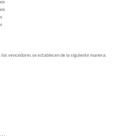
ños
ños
os
os
O
a los vencedores se establecen de la siguiente manera: