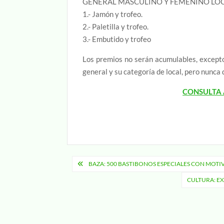
GENERAL MASCULINO Y FEMENINO LOC
1.- Jamón y trofeo.
2.- Paletilla y trofeo.
3.- Embutido y trofeo
Los premios no serán acumulables, excepto 
general y su categoría de local, pero nunca 
CONSULTA 
Navegación
BAZA: 500 BASTIBONOS ESPECIALES CON MOTI
de
CULTURA: EX
entradas