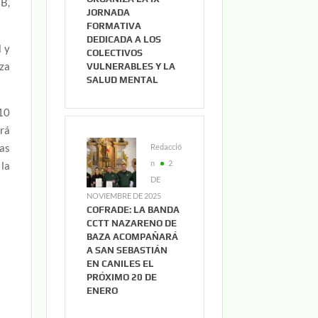
B,
JORNADA
FORMATIVA
DEDICADA A LOS
l y
COLECTIVOS
eza
VULNERABLES Y LA
SALUD MENTAL
 10
ará
las
Redacció
n
2
 la
DE
NOVIEMBRE DE 2025
COFRADE: LA BANDA
CCTT NAZARENO DE
BAZA ACOMPAÑARÁ
A SAN SEBASTIÁN
EN CANILES EL
PRÓXIMO 20 DE
ENERO