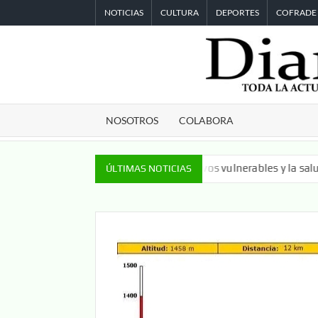
Saltar
NOTICIAS
CULTURA
DEPORTES
COFRADE
al
contenido
NOSOTROS
COLABORA
ormativa dedicada a los colectivos vulnerables y la salud mental
ÚLTIMAS NOTICIAS