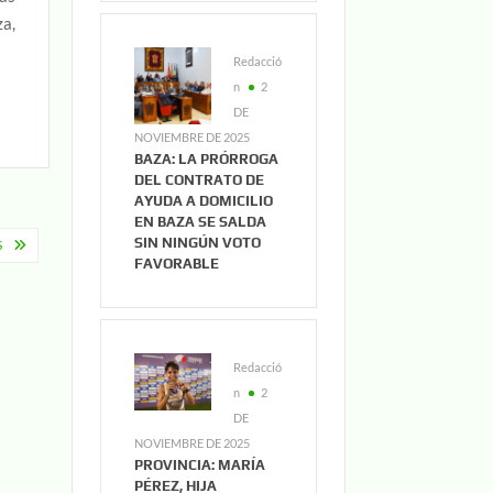
za,
Redacció
n
2
DE
NOVIEMBRE DE 2025
BAZA: LA PRÓRROGA
DEL CONTRATO DE
AYUDA A DOMICILIO
EN BAZA SE SALDA
SIN NINGÚN VOTO
S
FAVORABLE
Redacció
n
2
DE
NOVIEMBRE DE 2025
PROVINCIA: MARÍA
PÉREZ, HIJA