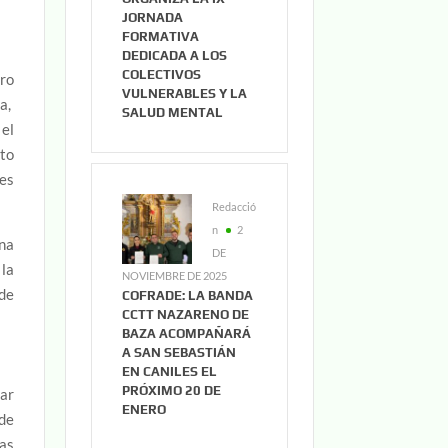
JORNADA
FORMATIVA
DEDICADA A LOS
COLECTIVOS
ero
VULNERABLES Y LA
ca,
SALUD MENTAL
 el
nto
les
Redacció
n
2
na
DE
la
NOVIEMBRE DE 2025
de
COFRADE: LA BANDA
CCTT NAZARENO DE
BAZA ACOMPAÑARÁ
A SAN SEBASTIÁN
EN CANILES EL
PRÓXIMO 20 DE
tar
ENERO
 de
cas