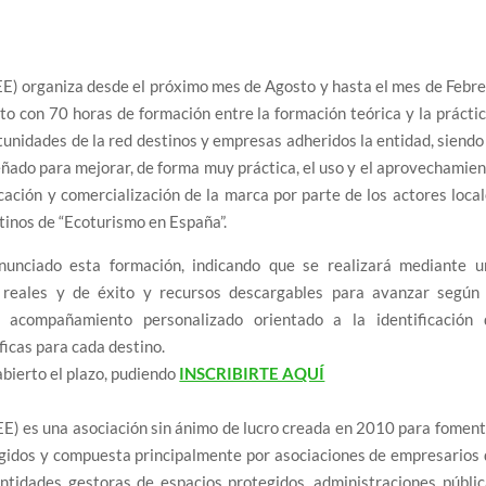
E) organiza desde el próximo mes de Agosto y hasta el mes de Febr
to con 70 horas de formación entre la formación teórica y la prácti
tunidades de la red destinos y empresas adheridos la entidad, siendo
ñado para mejorar, de forma muy práctica, el uso y el aprovechamie
ación y comercialización de la marca por parte de los actores loca
stinos de “Ecoturismo en España”.
unciado esta formación, indicando que se realizará mediante u
s reales y de éxito y recursos descargables para avanzar según 
n acompañamiento personalizado orientado a la identificación 
icas para cada destino.
abierto el plazo, pudiendo
INSCRIBIRTE AQUÍ
E) es una asociación sin ánimo de lucro creada en 2010 para fomen
tegidos y compuesta principalmente por asociaciones de empresarios
ntidades gestoras de espacios protegidos, administraciones públi